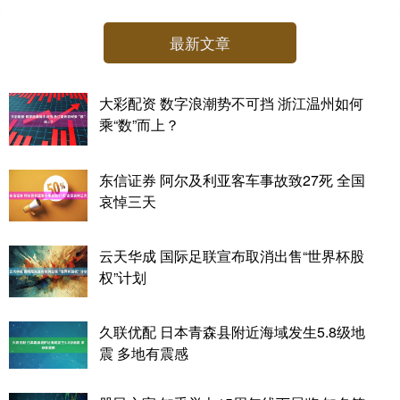
最新文章
大彩配资 数字浪潮势不可挡 浙江温州如何
乘“数”而上？
东信证券 阿尔及利亚客车事故致27死 全国
哀悼三天
云天华成 国际足联宣布取消出售“世界杯股
权”计划
久联优配 日本青森县附近海域发生5.8级地
震 多地有震感