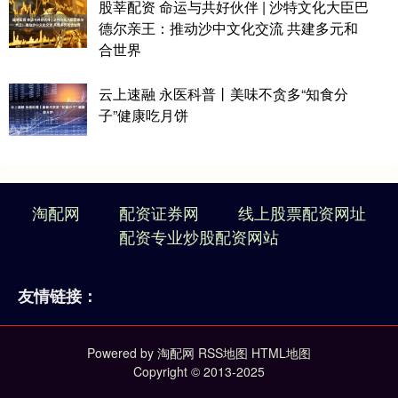
股莘配资 命运与共好伙伴 | 沙特文化大臣巴
德尔亲王：推动沙中文化交流 共建多元和
合世界
云上速融 永医科普丨美味不贪多“知食分
子”健康吃月饼
淘配网
配资证券网
线上股票配资网址
配资专业炒股配资网站
友情链接：
Powered by
淘配网
RSS地图
HTML地图
Copyright
© 2013-2025