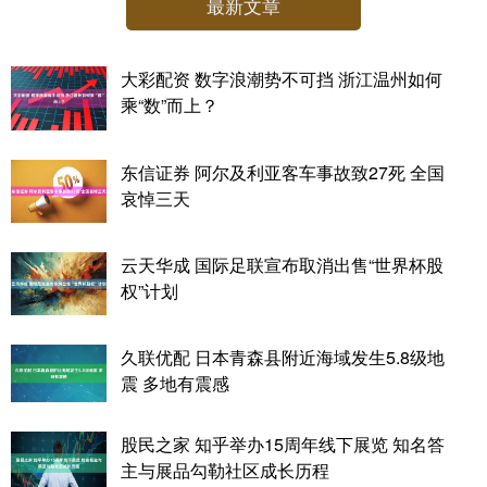
最新文章
大彩配资 数字浪潮势不可挡 浙江温州如何
乘“数”而上？
东信证券 阿尔及利亚客车事故致27死 全国
哀悼三天
云天华成 国际足联宣布取消出售“世界杯股
权”计划
久联优配 日本青森县附近海域发生5.8级地
震 多地有震感
股民之家 知乎举办15周年线下展览 知名答
主与展品勾勒社区成长历程