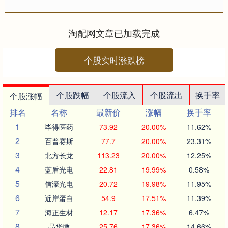
局发布《关于治理价格无序竞争 维护
良好市场价格秩序的公告》（以下....
淘配网文章已加载完成
个股实时涨跌榜
个股跌幅
个股流入
个股流出
换手率
个股涨幅
排名
名称
最新价
涨幅
换手率
1
毕得医药
73.92
20.00%
11.62%
2
百普赛斯
77.7
20.00%
23.31%
3
北方长龙
113.23
20.00%
12.25%
4
蓝盾光电
22.81
19.99%
0.58%
5
信濠光电
20.72
19.98%
11.95%
6
近岸蛋白
54.9
17.51%
11.39%
7
海正生材
12.17
17.36%
6.47%
8
晶华微
25.76
17.36%
14.66%