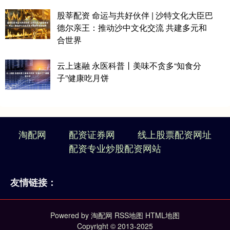
股莘配资 命运与共好伙伴 | 沙特文化大臣巴
德尔亲王：推动沙中文化交流 共建多元和
合世界
云上速融 永医科普丨美味不贪多“知食分
子”健康吃月饼
淘配网
配资证券网
线上股票配资网址
配资专业炒股配资网站
友情链接：
Powered by
淘配网
RSS地图
HTML地图
Copyright
© 2013-2025