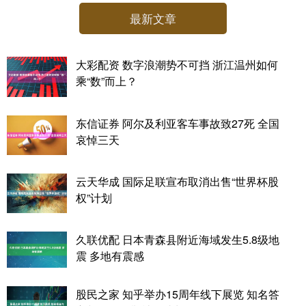
最新文章
大彩配资 数字浪潮势不可挡 浙江温州如何
乘“数”而上？
东信证券 阿尔及利亚客车事故致27死 全国
哀悼三天
云天华成 国际足联宣布取消出售“世界杯股
权”计划
久联优配 日本青森县附近海域发生5.8级地
震 多地有震感
股民之家 知乎举办15周年线下展览 知名答