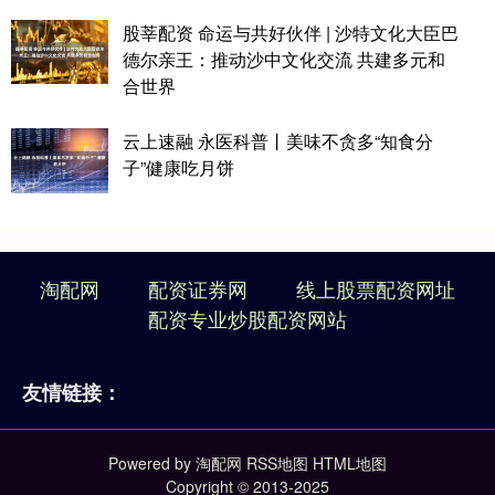
股莘配资 命运与共好伙伴 | 沙特文化大臣巴
德尔亲王：推动沙中文化交流 共建多元和
合世界
云上速融 永医科普丨美味不贪多“知食分
子”健康吃月饼
淘配网
配资证券网
线上股票配资网址
配资专业炒股配资网站
友情链接：
Powered by
淘配网
RSS地图
HTML地图
Copyright
© 2013-2025