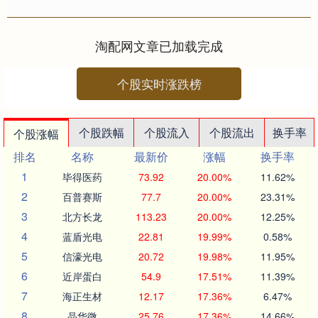
料显示，海亮转债信用级别为“AA”，
债....
淘配网文章已加载完成
个股实时涨跌榜
个股跌幅
个股流入
个股流出
换手率
个股涨幅
排名
名称
最新价
涨幅
换手率
1
毕得医药
73.92
20.00%
11.62%
2
百普赛斯
77.7
20.00%
23.31%
3
北方长龙
113.23
20.00%
12.25%
4
蓝盾光电
22.81
19.99%
0.58%
5
信濠光电
20.72
19.98%
11.95%
6
近岸蛋白
54.9
17.51%
11.39%
7
海正生材
12.17
17.36%
6.47%
8
晶华微
25.76
17.36%
14.66%