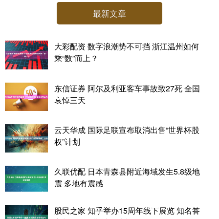
最新文章
大彩配资 数字浪潮势不可挡 浙江温州如何
乘“数”而上？
东信证券 阿尔及利亚客车事故致27死 全国
哀悼三天
云天华成 国际足联宣布取消出售“世界杯股
权”计划
久联优配 日本青森县附近海域发生5.8级地
震 多地有震感
股民之家 知乎举办15周年线下展览 知名答