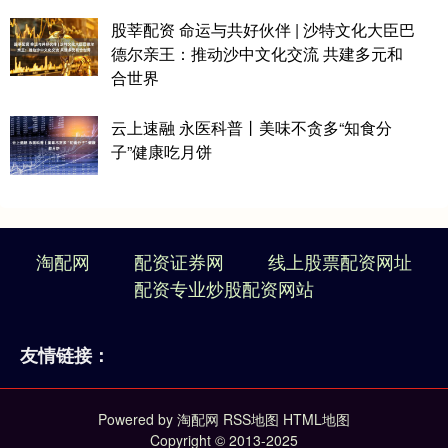
股莘配资 命运与共好伙伴 | 沙特文化大臣巴
德尔亲王：推动沙中文化交流 共建多元和
合世界
云上速融 永医科普丨美味不贪多“知食分
子”健康吃月饼
淘配网
配资证券网
线上股票配资网址
配资专业炒股配资网站
友情链接：
Powered by
淘配网
RSS地图
HTML地图
Copyright
© 2013-2025