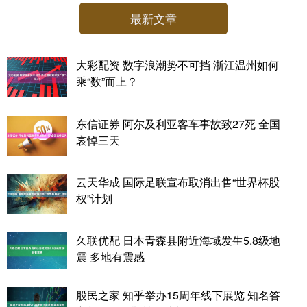
最新文章
大彩配资 数字浪潮势不可挡 浙江温州如何
乘“数”而上？
东信证券 阿尔及利亚客车事故致27死 全国
哀悼三天
云天华成 国际足联宣布取消出售“世界杯股
权”计划
久联优配 日本青森县附近海域发生5.8级地
震 多地有震感
股民之家 知乎举办15周年线下展览 知名答