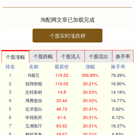
本次活动由中华全国青年联合会主
办，甘肃省青年联合会承办。来....
淘配网文章已加载完成
个股实时涨跌榜
个股跌幅
个股流入
个股流出
换手率
个股涨幅
排名
名称
最新价
涨幅
换手率
1
N展芯
116.52
396.89%
79.39%
2
锐翔智能
110.02
20.21%
16.80%
3
志特新材
14.8
20.03%
14.18%
4
博腾股份
20.44
20.02%
14.77%
5
近岸蛋白
46.72
20.01%
5.62%
6
毕得医药
61.6
20.01%
6.12%
7
五洲医疗
83.62
20.01%
18.37%
8
耐科装备
49.67
20.01%
6.83%