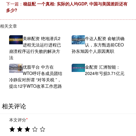
下一篇：
稳益配 一个真相: 实际的人均GDP, 中国与美国差距还有
多少?
相关文章
美林配资 绝地潜兵2
牛达人配资 俞敏洪确
进程无法运行进程已
认，东方甄选前CEO
崩溃程序运行失败的解决方
孙东旭因个人原因离职
法
优股平台 中方在
金配资 汇洲智能：
WTO呼吁各成员团结
2024年亏损3.71亿元
冷静应对所谓 “对等关税 ”，
提出12字WTO改革工作思路
相关评论
本文评分
*