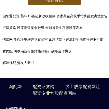
国华通配资 美H-1B签证新政收巨款 多家美企高校手忙脚乱发离境警告
卢深策略 胶原赛道竞争升级 全球首款牛跟腱胶原发布
信富网 生态环境法典草案三审 紧急情况下造成野生动物损害不担责
爱优配 明泰铝业与鹏辉能源签订战略合作协议
辉煌优配 贺友人新书
淘配网
配资证券网
线上股票配资网址
配资专业炒股配资网站