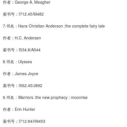
作者：George A. Meagher
索书号：I712.45/M482
7.书名：Hans Christian Anderson :the complete fairy tale
作者：H.C. Andersen
索书号：I534.8/A544
8.书名：Ulysses
作者：James Joyce
索书号：I562.45/J892
9.书名：Warriors :the new prophecy : moonrise
作者：Erin Hunter
索书号：I712.84/H9453