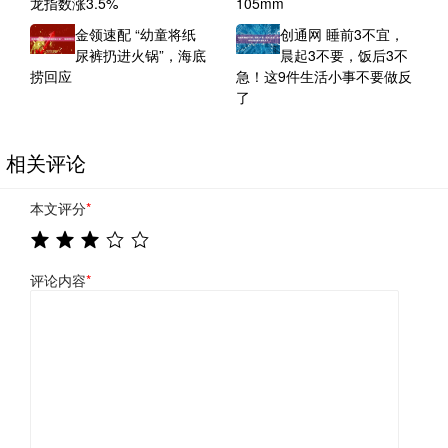
龙指数涨3.5%
105mm
金领速配 “幼童将纸
创通网 睡前3不宜，
尿裤扔进火锅”，海底
晨起3不要，饭后3不
捞回应
急！这9件生活小事不要做反
了
相关评论
本文评分
*
评论内容
*