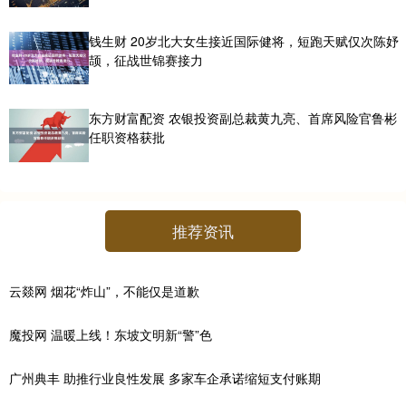
钱生财 20岁北大女生接近国际健将，短跑天赋仅次陈妤
颉，征战世锦赛接力
东方财富配资 农银投资副总裁黄九亮、首席风险官鲁彬
任职资格获批
推荐资讯
云燚网 烟花“炸山”，不能仅是道歉
魔投网 温暖上线！东坡文明新“警”色
广州典丰 助推行业良性发展 多家车企承诺缩短支付账期