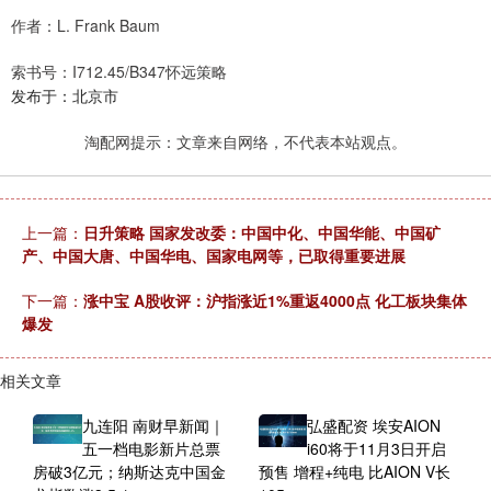
作者：L. Frank Baum
索书号：I712.45/B347怀远策略
发布于：北京市
淘配网提示：文章来自网络，不代表本站观点。
上一篇：
日升策略 国家发改委：中国中化、中国华能、中国矿
产、中国大唐、中国华电、国家电网等，已取得重要进展
下一篇：
涨中宝 A股收评：沪指涨近1%重返4000点 化工板块集体
爆发
相关文章
九连阳 南财早新闻｜
弘盛配资 埃安AION
五一档电影新片总票
i60将于11月3日开启
房破3亿元；纳斯达克中国金
预售 增程+纯电 比AION V长