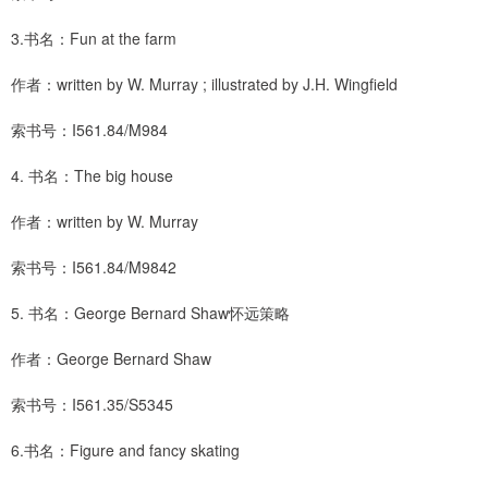
3.书名：Fun at the farm
作者：written by W. Murray ; illustrated by J.H. Wingfield
索书号：I561.84/M984
4. 书名：The big house
作者：written by W. Murray
索书号：I561.84/M9842
5. 书名：George Bernard Shaw怀远策略
作者：George Bernard Shaw
索书号：I561.35/S5345
6.书名：Figure and fancy skating