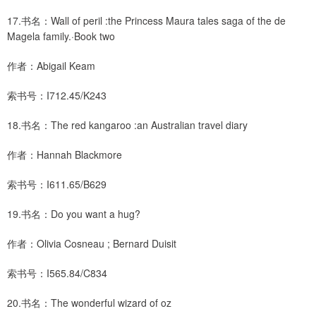
17.书名：Wall of peril :the Princess Maura tales saga of the de
Magela family.·Book two
作者：Abigail Keam
索书号：I712.45/K243
18.书名：The red kangaroo :an Australian travel diary
作者：Hannah Blackmore
索书号：I611.65/B629
19.书名：Do you want a hug?
作者：Olivia Cosneau ; Bernard Duisit
索书号：I565.84/C834
20.书名：The wonderful wizard of oz