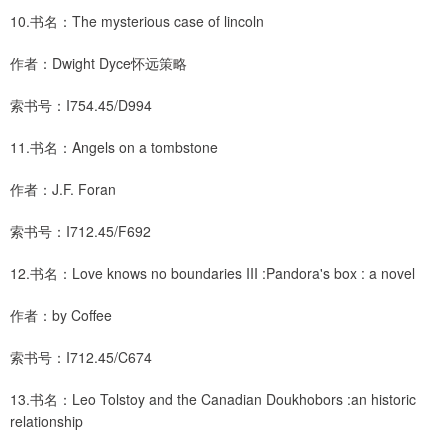
10.书名：The mysterious case of lincoln
作者：Dwight Dyce怀远策略
索书号：I754.45/D994
11.书名：Angels on a tombstone
作者：J.F. Foran
索书号：I712.45/F692
12.书名：Love knows no boundaries III :Pandora's box : a novel
作者：by Coffee
索书号：I712.45/C674
13.书名：Leo Tolstoy and the Canadian Doukhobors :an historic
relationship