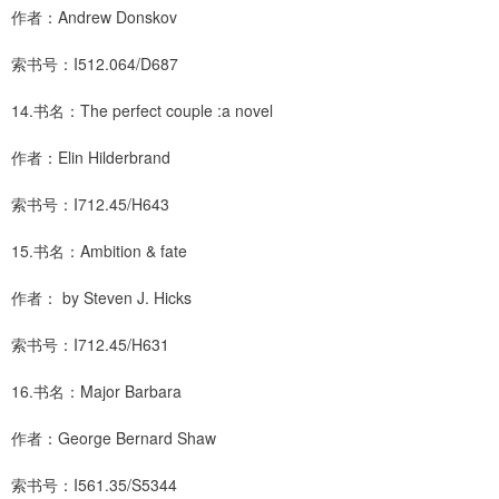
作者：Andrew Donskov
索书号：I512.064/D687
14.书名：The perfect couple :a novel
作者：Elin Hilderbrand
索书号：I712.45/H643
15.书名：Ambition & fate
作者： by Steven J. Hicks
索书号：I712.45/H631
16.书名：Major Barbara
作者：George Bernard Shaw
索书号：I561.35/S5344