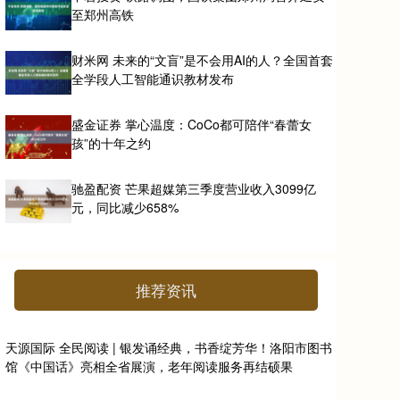
至郑州高铁
财米网 未来的“文盲”是不会用AI的人？全国首套
全学段人工智能通识教材发布
盛金证券 掌心温度：CoCo都可陪伴“春蕾女
孩”的十年之约
驰盈配资 芒果超媒第三季度营业收入3099亿
元，同比减少658%
推荐资讯
天源国际 全民阅读 | 银发诵经典，书香绽芳华！洛阳市图书
馆《中国话》亮相全省展演，老年阅读服务再结硕果