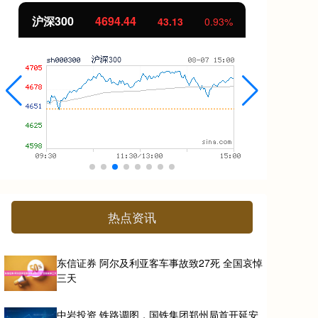
沪深300
4694.44
北
43.13
0.93%
热点资讯
东信证券 阿尔及利亚客车事故致27死 全国哀悼
三天
中岩投资 铁路调图，国铁集团郑州局首开延安