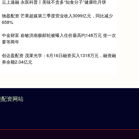
云上速融 永医科普丨美味不贪多“知食分子”健康吃月饼
驰盈配资 芒果超媒第三季度营业收入3099亿元，同比减少
658%
中金财富 俞敏洪南极邮轮被曝入住价最高约148万元 坐一次
要等两年
创达盈配资 茂莱光学：6月16日融资买入1318万元，融资融
券余额2.04亿元
股配资网站