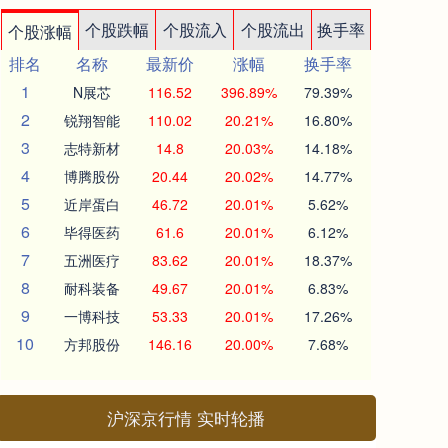
个股跌幅
个股流入
个股流出
换手率
个股涨幅
排名
名称
最新价
涨幅
换手率
1
N展芯
116.52
396.89%
79.39%
2
锐翔智能
110.02
20.21%
16.80%
3
志特新材
14.8
20.03%
14.18%
4
博腾股份
20.44
20.02%
14.77%
5
近岸蛋白
46.72
20.01%
5.62%
6
毕得医药
61.6
20.01%
6.12%
7
五洲医疗
83.62
20.01%
18.37%
8
耐科装备
49.67
20.01%
6.83%
9
一博科技
53.33
20.01%
17.26%
10
方邦股份
146.16
20.00%
7.68%
沪深京行情 实时轮播