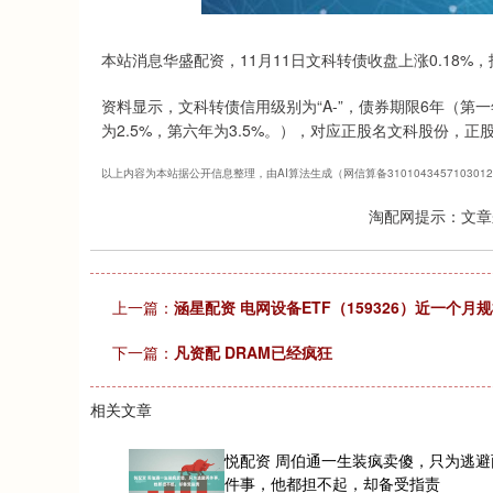
上证指数
3940.04
.40
2.13%
39.68
1.
本站消息华盛配资，11月11日文科转债收盘上涨0.18%，报1
资料显示，文科转债信用级别为“A-”，债券期限6年（第一年
为2.5%，第六年为3.5%。），对应正股名文科股份，正股最
以上内容为本站据公开信息整理，由AI算法生成（网信算备310104345710301
淘配网提示：文章
上一篇：
涵星配资 电网设备ETF（159326）近一个
下一篇：
凡资配 DRAM已经疯狂
相关文章
悦配资 周伯通一生装疯卖傻，只为逃避
件事，他都担不起，却备受指责